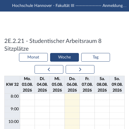
Hochschule Hannover - Fakultät III ------------------ Anmeldung mit -u1 Account
Hauptnavigation
Aktionen
Hauptinhalt
Fußzeile
Belegungsplan: Raum 2E.2.21 - Studentische
2E.2.21 - Studentischer Arbeitsraum
8
Sitzplätze
Monat
Woche
Tag
Mo.
Di.
Mi.
Do.
Fr.
Sa.
So.
KW 32
03.
08.
04.
08.
05.
08.
06.
08.
07.
08.
08.
08.
09.
08.
2026
2026
2026
2026
2026
2026
2026
8:00
9:00
10:00