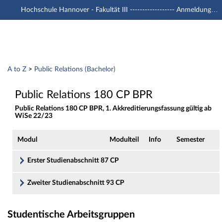
Hochschule Hannover - Fakultät III ------------------ Anmeldung mit -u1 Account
Hauptnavigation
Zweite Navigationsebene
Dritte Navigationsebene
Aktionen
Hauptinhalt
Modulverzeichnis - Studienangebot von A bi
A to Z
>
Public Relations (Bachelor)
Fußzeile
Public Relations 180 CP BPR
Public Relations 180 CP BPR, 1. Akkreditierungsfassung gültig ab
WiSe 22/23
Modul
Modulteil
Info
Semester
Erster Studienabschnitt 87 CP
Zweiter Studienabschnitt 93 CP
Studentische Arbeitsgruppen