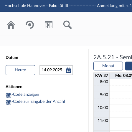
Hochschule Hannover - Fakultät III ------------------ Anmeldung mit -
Belegungspla
2A.5.21 - Sem
Datum
Monat
Heute
KW 37
Mo.
08.
0
8:00
Aktionen
QR-Code anzeigen
9:00
QR-Code zur Eingabe der Anzahl
10:00
11:00