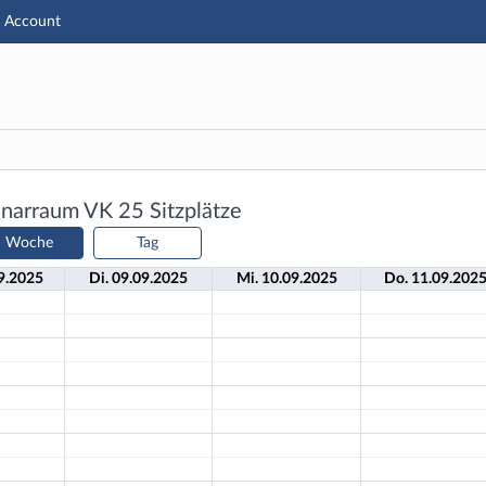
u1 Account
Hauptnavigation
Aktionen
Hauptinhalt
Fußzeile
n: Raum 2A.5.21 - Seminarraum VK
inarraum VK
25 Sitzplätze
Woche
Tag
9.
2025
Di.
09.
09.
2025
Mi.
10.
09.
2025
Do.
11.
09.
202