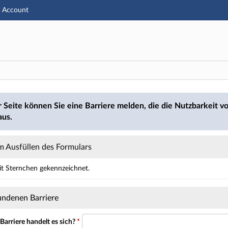
u1 Account
Hauptnavigation
Hauptinhalt
Fußzeile
den
r Seite können Sie eine Barriere melden, die die Nutzbarkeit vo
aus.
 Ausfüllen des Formulars
mit Sternchen gekennzeichnet.
ält Pflichtfelder.
undenen Barriere
arriere handelt es sich?
*