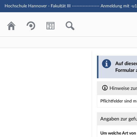
Hochschule Hannover - Fakultät III ------------------ Anmeldung mit -
Barriere mel
Auf diese
Formular 
Hinweise zum
Pflichtfelder sind 
Dieses Formular enth
Angaben zur gef
Um welche Art von B